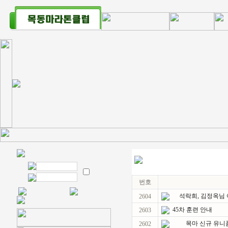
번호
석락희, 김정옥님 아
2604
45차 훈련 안내
2603
목마 신규 유니폼
2602