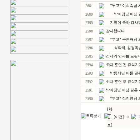
*부고* 이희숙님
2601
박미경님 따님 
2600
지영이 축하 감사
2599
감사합니다
2598
*부고* 구본혁님 
2597
석락희, 김정옥님
2596
감사의 인사를 드립
2595
45차 훈련 전 휴식
2594
박동재님 아들 결
2593
44차 훈련 후 휴식기
2592
박미경님 따님 결혼 
2591
*부고* 정진영님
2590
[처
음
[이전]
1
11
으
로]