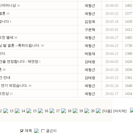
 시어머니상
곽형근
20-06-05
1492
16
결혼
곽형근
20-05-22
1577
13
합니다
김정옥
20-05-18
1439
3
구본혁
20-05-01
1412
모친 별세
곽형근
20-04-27
1485
30
 딸 결혼 --축하드립니다.
곽형근
20-04-22
1730
39
니다.
박동재
20-04-21
1390
기간을 연장합니다 - 재연장
강태원
20-04-05
1426
1
혼
곽형근
20-03-26
1656
40
간 안내
강태원
20-03-22
1361
- 연기 되었습니다.
곽형근
20-02-24
1648
34
 모친상
곽형근
20-02-17
1434
51
2
13
14
15
16
17
18
19
20
[다음]
[마지막]