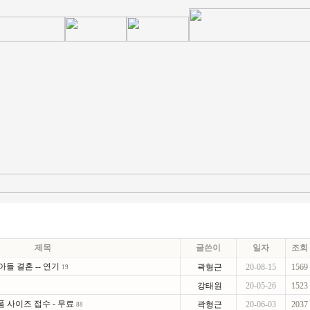
제목
글쓴이
일자
조회
들 결혼 -- 연기
곽형근
20-08-15
1569
19
강태원
20-05-26
1523
 사이즈 접수 - 무료
곽형근
20-06-03
2037
88