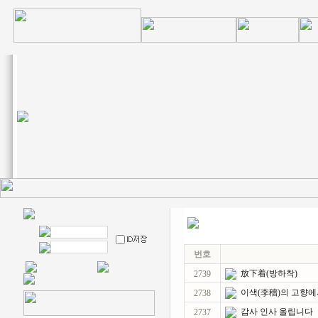
번호
放下着(방하착)
2739
이색(李穡)의 고향에
2738
감사 인사 올립니다
2737