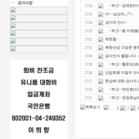
<부고> 김제돈(이
2736
아~~남교리,,,!!!
2735
4
감사의 인사
2734
2
<부고> 故 이명열
2733
제헌절
2732
1
북한산성 13성문 종
2731
감사인사 올립니다.
2730
<부고> 황준오(권
2729
신입회원 이일우 인
2728
문상에 대한 감사의 
2727
<부고> 박민호(이
2726
<부고> 장정희님
2725
1
2