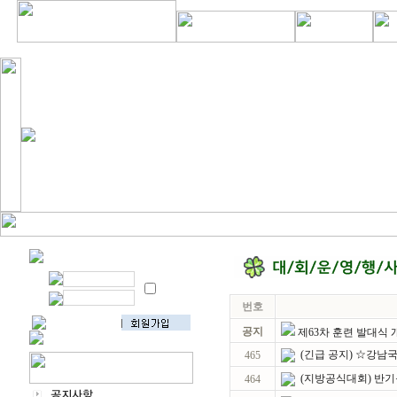
번호
공지
제63차 훈련 발대식
(긴급 공지) ☆강남
465
(지방공식대회) 반
464